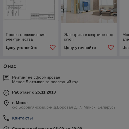
Проект подключения
Электрика в квартире под
Мо
электричества
ключ
эле
Цену уточняйте
Цену уточняйте
Це
О нас
Рейтинг не сформирован
Менее 5 отзывов за последний год
Работает с 25.11.2013
г. Минск
с/с Боровлянский,р-н д.Боровая д. 7, Минск, Беларусь
Контакты
Сегодня работает с 08:00 до 20:00