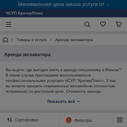
Минимальная цена заказа услуги от -
ЧСУП КратерПлюс
Товары и услуги
Аренда экскаватора
Аренда экскаватора
Вы ищете, где выгодно взять в аренду спецтехнику в Минске?
В таком случае приглашаем воспользоваться
профессиональными услугами ЧСУП "КратерПлюс». У нас
вы можете заказать современные автомобили (полностью
исправные) по доступной цене. Стоимость аренды
спецтехники в Минской области благодаря нашим услугам
Показать всё
доступна любым компаниям.
Аренда строительной техники
Сортировка
0
Фильтры
За годы работы в сфере аренды дорожно-строительной
техники мы смогли зарекомендовать себя исключительно с