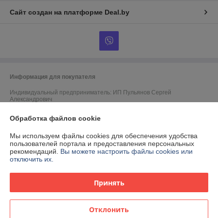
Сайт создан на платформе Deal.by
Информация для покупателя
Индивидуальный предприниматель:
ИП Пульянов Сергей
Александрович
220125 Минский район д. Копище ул. Братьев Райт, д. 8 кв. 85
Обработка файлов cookie
Регистрационный номер ЕГР: 692200043
Мы используем файлы cookies для обеспечения удобства
УНП: 692200043
пользователей портала и предоставления персональных
рекомендаций.
Вы можете настроить файлы cookies или
Регистрационный орган: Минский райисполком
отключить их.
Дата регистрации компании: 24.02.2022
Принять
Местонахождение книги жалоб и предложений: с/с Боровлянский,р-н
д.Боровая д. 7
Отклонить