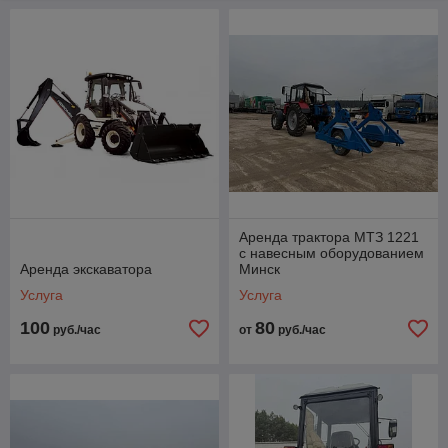
положительной стороны. Наши постоянные клиенты
рекомендуют «КратерПлюс» своим друзьям и знакомым.
Почему так распространена аренда строительной техники?
Минск сегодня активно развивается и расширяется. Для
обеспечения современных норм качества и безопасности
нужны соответствующие машины и оборудование. Аренда
спецтехники в Минске— оптимальный вариант как для
физических, так и для юридических лиц. Вы платите только
тогда, когда пользуетесь оборудованием, не отдаете деньги
за его простой и обслуживание.
Аренда трактора МТЗ 1221
с навесным оборудованием
Аренда экскаватора
Минск
Услуга
Услуга
100
80
руб./час
от
руб./час